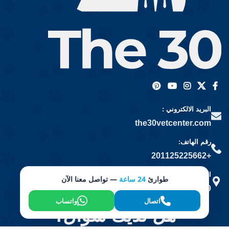
البريد الالكتروني :
the30vetcenter.com
رقم الهاتف:
+201125225662
العنوان :
طوارئ
24 ساعة
— تواصل معنا الآن
19 شارع كورنيش النيل، المعادي، محافظة القاهرة
اتصال
واتساب
هل لديك سؤال؟