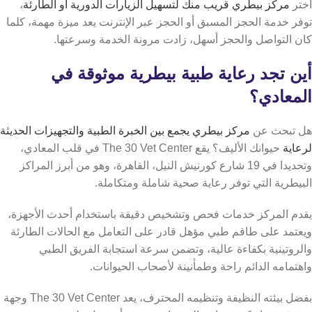
اختر
مركز بيطري قريب منك لتسهيل الزيارات الدورية أو الطارئة
،
توفر خدمة الحجز المسبق أو الحجز عبر الإنترنت يعد ميزة مهمة، كلما
كان التواصل والحجز أسهل، زادت مرونة الخدمة وسرعتها.
أين تجد رعاية طبية بيطرية موثوقة في
المعادي؟
هل تبحث عن
مركز بيطري يجمع بين الخبرة الطبية والتجهيزات الحديثة
لرعاية
حيوانك الأليف؟ يقع The 30 Vet Center في قلب المعادي،
وتحديدا في 19 شارع كورنيش النيل، القاهرة، وهو من أبرز المراكز
البيطرية التي توفر رعاية صحية شاملة ومتكاملة.
يقدم المركز خدمات فحص وتشخيص دقيقة باستخدام أحدث الأجهزة،
ويعتمد على طاقم طبي مؤهل قادر على التعامل مع الحالات الطارئة
والروتينية بكفاءة عالية، وتضمن سرعة استجابة الفريق الطبي
واهتمامه الدائم راحة وطمأنينة لأصحاب الحيوانات.
بفضل بيئته النظيفة وتنظيمه المحترف، يعد The 30 Vet Center وجهة