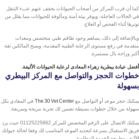
كما أن قرب المركز من أصحاب الحيوانات يخفف عنهم عبء التنقل
في الحالات العاجلة، ويوفر بيئة آمنة ومألوفة للحيوانات مما يقلل من
توترها أثناء الفحص أو العلاج.
وبالإضافة إلى ذلك، يساهم وجود طاقم طبي متخصص ومعدات
متقدمة في رفع مستوى الرعاية الطبية المقدمة، ويمنح المالكين ثقة
أكبر وراحة بال مستمرة.
أفضل
عيادة بيطرية زهراء المعادى
لرعاية الحيوانات الأليفة.
خطوات الحجز والتواصل مع المركز البيطري
بسهولة
يمكنك حجز موعد أو التواصل مع
The 30 Vet Center
في المعادي بكل
سهولة من خلال خطوات بسيطة تضمن لك تجربة مريحة وسريعة:
يمكنك الاتصال على الرقم المخصص للمركز 01125225662 حيث يرد
فريق الاستقبال بسرعة لتحديد الموعد المناسب لك وفقا لحالة حيوانك
الأليف وطبيعة الخدمة المطلوبة.