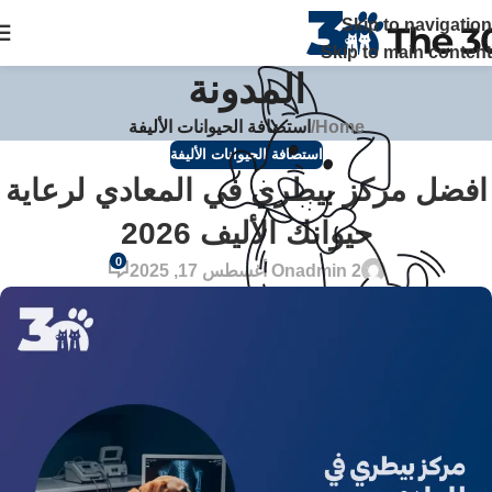
The 30 بتوفر زيارات منزلية علي مدار 24 ساعة ويصلك الطبيب خلال
Skip to navigation
ساعة في القاهرة والجيزة اتصل بنا
Skip to main content
المدونة
Home
/
استضافة الحيوانات الأليفة
استضافة الحيوانات الأليفة
افضل مركز بيطري في المعادي لرعاية
حيوانك الأليف 2026
0
admin 2
On أغسطس 17, 2025