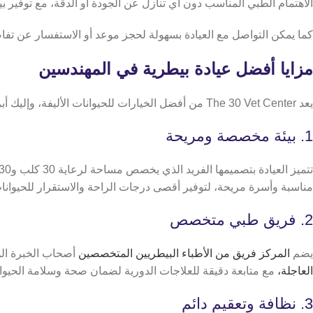
الاهتمام الطبي المناسب دون أي تنازل عن الجودة أو الدقة، مع توفير بي
كما يمكن التواصل مع العيادة بسهولة لحجز موعد أو الاستفسار عن تفاصيل
مزايا أفضل عيادة بيطرية في المهندسين
يعد The 30 Vet Center من أفضل الخيارات للحيوانات الأليفة، وإليك أبرز مميزات العيادة:
1. بيئة مخصصة ومريحة
تتميز العيادة بتصميمها الفريد الذي يخصص مساحة لرعاية 30 كلب و30 قطة فقط، مما يضمن تقديم اهتمام شخصي ومتابعة دقيقة لكل حيوان،
مناسبة وأسرة مريحة، لتوفير أقصى درجات الراحة والاستقرار للحيوانا
2. فريق طبي متخصص
يضم
المركز فريق من الأطباء البيطريين المتخصصين
أصحاب الخبرة الوا
العاجلة،
مع متابعة دقيقة للعلاجات الدورية لضمان صحة وسلامة الحيوا
3. نظافة وتعقيم دائم