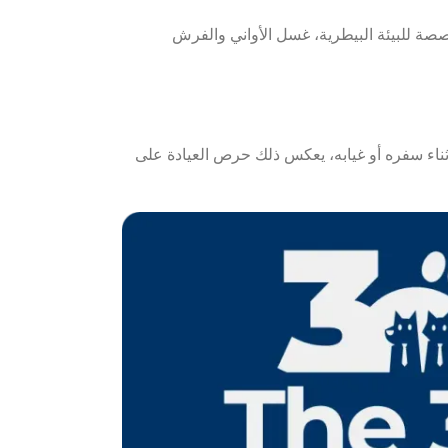
صة للبيئة البيطرية، غسل الأواني والفرش
أثناء سفره أو غيابه، يعكس ذلك حرص العيادة على