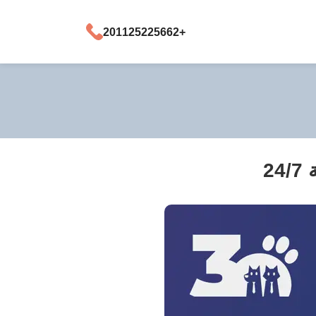
+201125225662
2