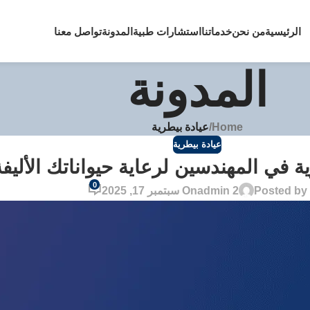
الرئيسية
من نحن
خدماتنا
استشارات طبية
المدونة
تواصل معنا
المدونة
Home
/
عيادة بيطرية
عيادة بيطرية
في المهندسين لرعاية حيواناتك الأليفة 4/7
0
Posted by
admin 2
On سبتمبر 17, 2025