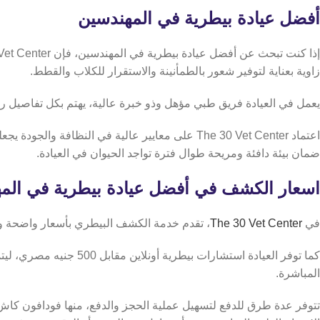
أفضل عيادة بيطرية في المهندسين
إذا كنت تبحث عن أفضل عيادة بيطرية في المهندسين، فإن The 30 Vet Center يعد خيار مميز في تقديم رعاية الحيوانات الأليفة،
زاوية بعناية لتوفير شعور بالطمأنينة والاستقرار للكلاب والقطط.
يعمل في العيادة فريق طبي مؤهل وذو خبرة عالية، يهتم بكل تفاصيل رع
اعتماد The 30 Vet Center على معايير عالية في ال
ضمان بيئة دافئة ومريحة طوال فترة تواجد الحيوان في العيادة.
اسعار الكشف في أفضل عيادة بيطرية في الم
في
The 30 Vet Center
، تقدم خدمة الكشف البيطري بأسعار واضحة ومع
كما توفر العيادة استشا
المباشرة.
تتوفر عدة طرق للدفع لتسهيل عملية الحجز والدفع، منها فودافون كاش وInstapay، بحيث يمكن للمالك اختيار الطريقة الأنسب