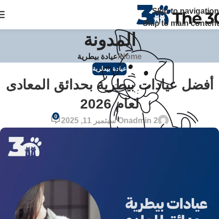
The 30 بتوفر زيارات منزلية علي مدار 24 ساعة ويصلك الطبيب خلال
Skip to navigation
ساعة في القاهرة والجيزة اتصل بنا
Skip to main content
المدونة
Home
/
عيادة بيطرية
عيادة بيطرية
أفضل عيادات بيطرية بحدائق المعادى
لعام 2026
0
admin 2
On سبتمبر 11, 2025