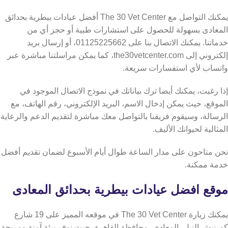
يمكنك التواصل مع The 30 Vet Center أفضل عيادات بيطرية بحدائق
المعادى بسهولة للحصول على استشارات طبية أو حجز أي من
خدماتنا. يمكنك الاتصال بنا على 01125225662، أو إرسال بريد
إلكتروني إلى the30vetcenter.com، كما يمكن مراسلتنا مباشرة عبر
واتساب لأي استفسارات سريعة.
إذا رغبت، يمكنك أيضا ترك بياناتك في نموذج الاتصال الموجود في
الموقع، حيث يمكن إدخال الاسم، البريد الإلكتروني، رقم الهاتف، مع
الرسالة، وسيقوم فريقنا بالتواصل معك مباشرة لتقديم الدعم والرعاية
المثالية لحيوانك الأليف.
نحن متاحون على مدار الساعة طوال أيام الأسبوع لضمان تقديم أفضل
خدمة ممكنة.
موقع افضل عيادات بيطرية بحدائق المعادى
يمكنك زيارة The 30 Vet Center في موقعه المميز على 19 شارع
كورنيش النيل، المعادي، محافظة القاهرة، حيث نوفر بيئة آمنة ومريحة