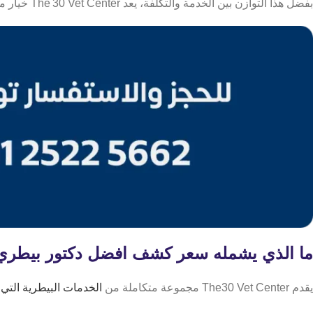
بفضل هذا التوازن بين الخدمة والتكلفة، يعد The 30 Vet Center خيار مميز لمن يبحث عن قيمة عالية مقابل السعر دون التنازل عن جودة الرعاية.
ما الذي يشمله سعر كشف افضل دكتور بيطري 
يقدم The30 Vet Center مجموعة متكاملة من
الخدمات البيطرية التي 