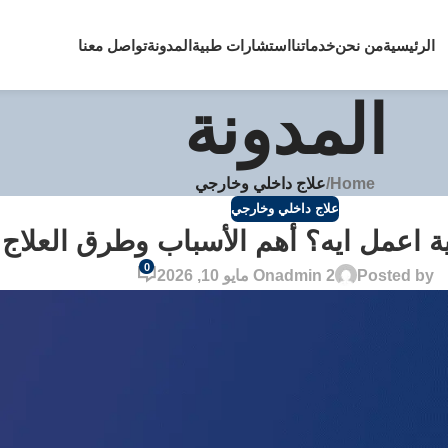
الرئيسية
من نحن
خدماتنا
استشارات طبية
المدونة
تواصل معنا
المدونة
Home
/
علاج داخلي وخارجي
علاج داخلي وخارجي
 اعمل ايه؟ أهم الأسباب وطرق العلاج ا
0
Posted by
admin 2
On مايو 10, 2026