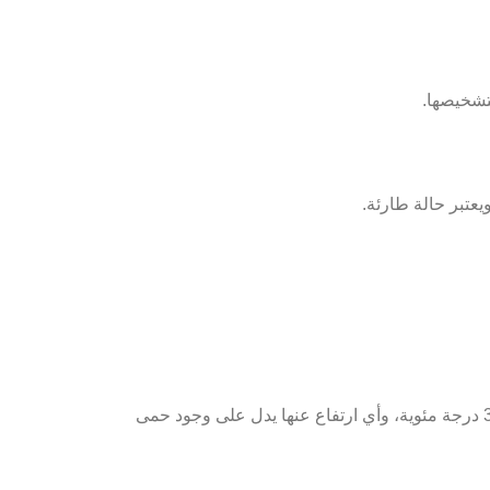
تشخيصها.
عتبر حالة طارئة.
أول خطوة عند ملاحظة السخونية هي التأكد من درجة حرارة الكلب باستخدام ميزان حرارة بيطري، درجة الحرارة الطبيعية تكون بين 38 و39.2 درجة مئوية، وأي ارتفاع عنها يدل على وجود حمى