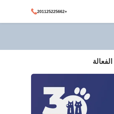
+201125225662
لفعالة