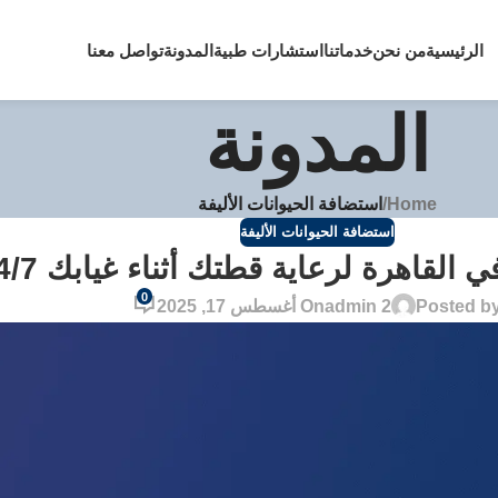
الرئيسية
من نحن
خدماتنا
استشارات طبية
المدونة
تواصل معنا
المدونة
Home
/
استضافة الحيوانات الأليفة
استضافة الحيوانات الأليفة
القاهرة لرعاية قطتك أثناء غيابك 24/7
0
Posted b
admin 2
On أغسطس 17, 2025