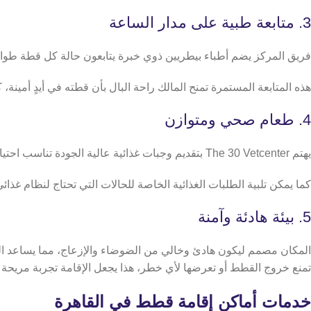
3. متابعة طبية على مدار الساعة
فريق المركز يضم أطباء بيطريين ذوي خبرة يتابعون حالة كل قطة طوال
هذه المتابعة المستمرة تمنح المالك راحة البال بأن قطته في أيدٍ أمينة، 
4. طعام صحي ومتوازن
يهتم The 30 Vetcenter بتقديم وجبات غذائية عالية الجودة تناسب احتياجات القطط المختلفة، يتم اختيار نوعية الطعام بعناية لتوفير العناصر الغذائية اللازمة لنمو وصحة القطط.
كما يمكن تلبية الطلبات الغذائية الخاصة للحالات التي تحتاج لنظام غ
5. بيئة هادئة وآمنة
المكان مصمم ليكون هادئ وخالي من الضوضاء والإزعاج، مما يساعد الق
تمنع خروج القطط أو تعرضها لأي خطر، هذا يجعل الإقامة تجربة مريحة وآ
خدمات أماكن إقامة قطط في القاهرة