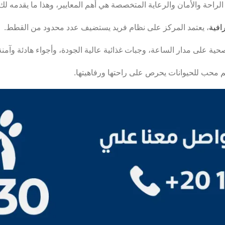
راحة والأمان والرعاية المتخصصة هي أهم المعايير، وهذا ما يقدمه لك The 30 Vetcenter في المعادي
افية
، يعتمد المركز على نظام فريد يستضيف عدد محدود من القطط.
ة على مدار الساعة، وجبات غذائية عالية الجودة، وأجواء هادئة وآمنة
قم محب للحيوانات يحرص على راحتها ورفاهيتها.