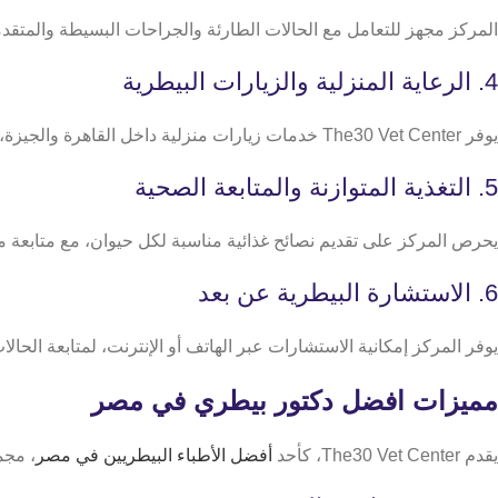
المركز مجهز للتعامل مع الحالات الطارئة والجراحات البسيطة والمت
4. الرعاية المنزلية والزيارات البيطرية
يوفر The30 Vet Center خدمات زيارات منزلية داخل القاهرة والجيزة، بحيث يمكن للطبيب البيطري متابعة صحة الحيوان في بيئته الطبيعية، مما يقلل التوتر ويحافظ على راحته.
5. التغذية المتوازنة والمتابعة الصحية
يحرص المركز على تقديم نصائح غذائية مناسبة لكل حيوان، مع متابعة م
6. الاستشارة البيطرية عن بعد
يوفر المركز إمكانية الاستشارات عبر الهاتف أو الإنترنت، لمتابعة الحا
مميزات افضل دكتور بيطري في مصر
يقدم The30 Vet Center، كأحد
أفضل الأطباء البيطريين في مصر
، مجم