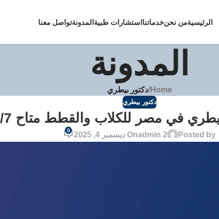
الرئيسية
من نحن
خدماتنا
استشارات طبية
المدونة
تواصل معنا
المدونة
Home
/
دكتور بيطري
دكتور بيطري
طري في مصر للكلاب والقطط متاح 24/7
0
Posted by
admin 2
On ديسمبر 4, 2025