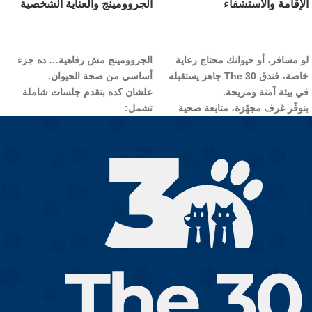
الإقامة والاستشفاء
الجروومينج والعناية الشخصية
طلب الخدمة
طلب الخدمة
لو مسافر، أو حيوانك محتاج رعاية
الجروومينج مش رفاهية… ده جزء
خاصة، فندق
The 30
جاهز يستقبله
أساسي من صحة الحيوان.
في بيئة آمنة ومريحة.
علشان كده بنقدم جلسات شاملة
بنوفّر غرف مجهّزة، متابعة صحية
تشمل:
مستمرة، ورعاية طبية على مدار
الاستحمام
اليوم.
قص الشعر
الاستشفاء عندنا يشمل:
تنظيف الأذن والعين
متابعة العلامات الحيوية
تقليم الأظافر
تقديم الأدوية في مواعيدها
بنستخدم منتجات طبية آمنة مخصصة
رعاية خاصة للحالات الحرجة
للحيوانات الأليفة، وبنهتم إن الحيوان
نظام تغذية مناسب لكل حالة
يخرج:
مرتاح – نظيف – ورايق بأفضل شكل
معانا… حيوانك يعيش تجربة مريحة
ممكن.
وكأنه في بيته تمامًا.