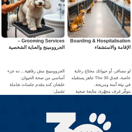
Grooming Services –
Boarding & Hospitalisation
الإقامة والاستشفاء
الجروومينج والعناية الشخصية
طلب الخدمة
طلب الخدمة
لو مسافر، أو حيوانك محتاج رعاية
الجروومينج مش رفاهية… ده جزء
خاصة، فندق
The 30
جاهز يستقبله
أساسي من صحة الحيوان.
في بيئة آمنة ومريحة.
علشان كده بنقدم جلسات شاملة
بنوفّر غرف مجهّزة، متابعة صحية
تشمل:
مستمرة، ورعاية طبية على مدار
الاستحمام
اليوم.
قص الشعر
الاستشفاء عندنا يشمل:
تنظيف الأذن والعين
متابعة العلامات الحيوية
تقليم الأظافر