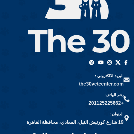
تقديم الأدوية في مواعيدها
بنستخدم منتجات طبية آمنة مخصصة
رعاية خاصة للحالات الحرجة
للحيوانات الأليفة، وبنهتم إن الحيوان
نظام تغذية مناسب لكل حالة
يخرج:
مرتاح – نظيف – ورايق بأفضل شكل
معانا… حيوانك يعيش تجربة مريحة
ممكن.
وكأنه في بيته تمامًا.
البريد الالكتروني :
the30vetcenter.com
رقم الهاتف:
+201125225662
العنوان :
19 شارع كورنيش النيل، المعادي، محافظة القاهرة