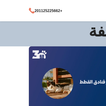
+201125225662
فة