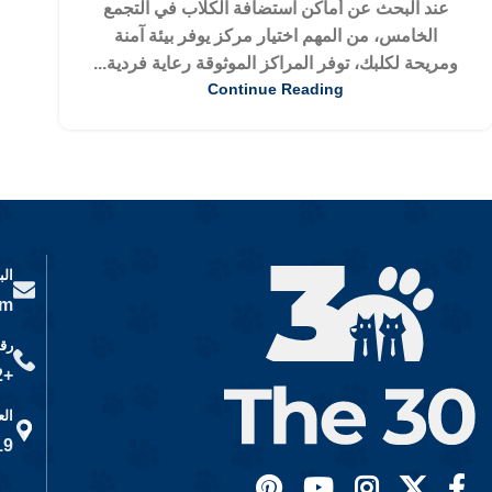
عند البحث عن أماكن استضافة الكلاب في التجمع
الخامس، من المهم اختيار مركز يوفر بيئة آمنة
ومريحة لكلبك، توفر المراكز الموثوقة رعاية فردية...
Continue Reading
الب
om
رقم
+201125225662
الع
19 شارع كورنيش النيل، المعادي، 