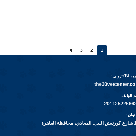
4
3
2
1
ريد الالكتروني :
the30vetcenter.c
 الهاتف:
نوان :
محافظة القاهرة